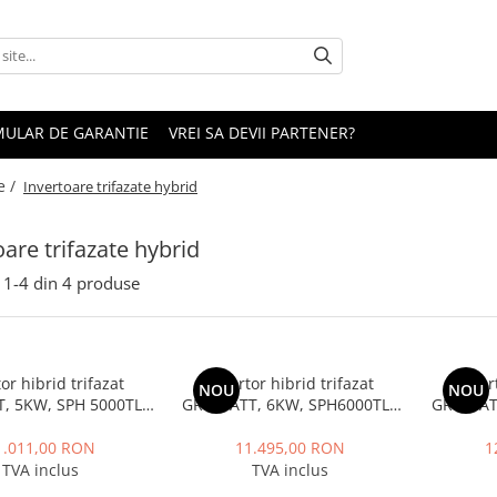
ULAR DE GARANTIE
VREI SA DEVII PARTENER?
e /
Invertoare trifazate hybrid
oare trifazate hybrid
1-
4
din
4
produse
or hibrid trifazat
Invertor hibrid trifazat
Inver
NOU
NOU
, 5KW, SPH 5000TL3
GROWATT, 6KW, SPH6000TL3
GROWATT
BH UP
BH UP
1.011,00 RON
11.495,00 RON
1
TVA inclus
TVA inclus