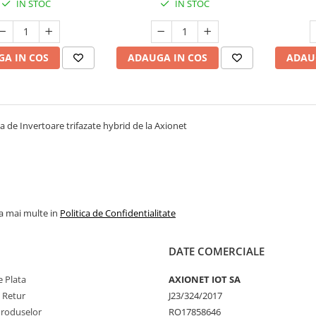
IN STOC
IN STOC
A IN COS
ADAUGA IN COS
ADAU
 de Invertoare trifazate hybrid de la Axionet
la mai multe in
Politica de Confidentialitate
DATE COMERCIALE
 Plata
AXIONET IOT SA
e Retur
J23/324/2017
Produselor
RO17858646