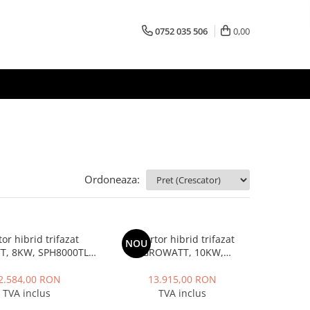
0752 035 506
0,00
Ordoneaza:
tor hibrid trifazat
Invertor hibrid trifazat
NOU
, 8KW, SPH8000TL3
GROWATT, 10KW,
BH UP
SPH10000TL3 BH UP
2.584,00 RON
13.915,00 RON
TVA inclus
TVA inclus