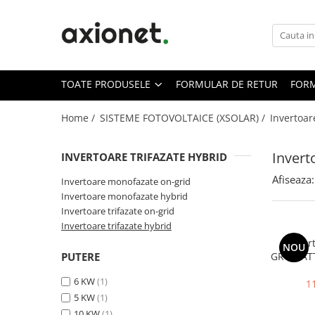
Toate Produsele
STATII DE INCARCARE (POLYFAZER)
TOATE PRODUSELE
FORMULAR DE RETUR
FORM
Cabluri de incarcare
Statii portabile
Home /
SISTEME FOTOVOLTAICE (XSOLAR) /
Invertoar
Statii fixe
Invert
INVERTOARE TRIFAZATE HYBRID
Statie Fast Charge DC
Afiseaza:
Accesorii
Invertoare monofazate on-grid
Invertoare monofazate hybrid
Prepay Polyfazer
Invertoare trifazate on-grid
SISTEME FOTOVOLTAICE (XSOLAR)
Invertoare trifazate hybrid
Panouri solare
Invert
NOU
PUTERE
GROWATT
Bifaciale
6 KW
(1)
Panouri solare portabile
1
5 KW
(1)
Invertoare
10 KW
(1)