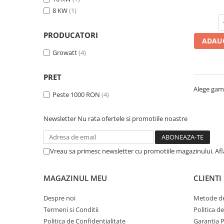
Invertoare monofazate on-grid
8 KW
(1)
Invertoare monofazate hybrid
Invertoare trifazate on-grid
PRODUCATORI
ADAUG
Invertoare trifazate hybrid
Growatt
(4)
Accesorii
Stocare energie
PRET
Baterii portabile
Alege gama
Peste 1000 RON
(4)
Structura
Acoperis inclinat
Newsletter
Nu rata ofertele si promotiile noastre
SOLUTII MONITORIZARE GPS
(AXIFLEET)
Vreau sa primesc newsletter cu promotiile magazinului. Af
Dispozitive monitorizare
Energie portabila
MAGAZINUL MEU
CLIENTI
Baterii&Acumulatori portabili
Panouri fotovoltaice portabile
Despre noi
Metode de
Termeni si Conditii
Politica d
Politica de Confidentialitate
Garantia 