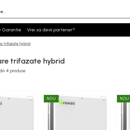
e Garantie
Vrei sa devii partener?
e trifazate hybrid
re trifazate hybrid
din
4
produse
NOU
NOU