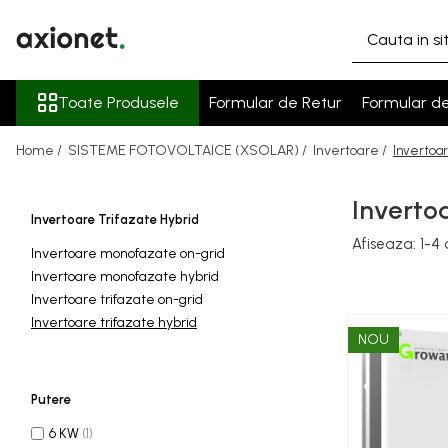
Toate Produsele
Toate Produsele
Formular de Retur
Formular d
STATII DE INCARCARE (POLYFAZER)
Cabluri de incarcare
Home /
SISTEME FOTOVOLTAICE (XSOLAR) /
Invertoare /
Invertoar
Statii portabile
Statii fixe
Invertoa
Invertoare Trifazate Hybrid
Statie Fast Charge DC
Afiseaza:
1-
4
Invertoare monofazate on-grid
Accesorii
Invertoare monofazate hybrid
Prepay Polyfazer
Invertoare trifazate on-grid
Invertoare trifazate hybrid
SISTEME FOTOVOLTAICE (XSOLAR)
NOU
Panouri solare
Bifaciale
Putere
Panouri solare portabile
6 KW
(1)
Invertoare