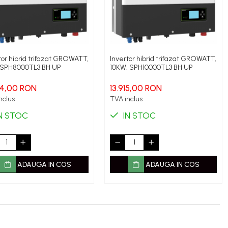
tor hibrid trifazat GROWATT,
Invertor hibrid trifazat GROWATT,
 SPH8000TL3 BH UP
10KW, SPH10000TL3 BH UP
84,00 RON
13.915,00 RON
nclus
TVA inclus
N STOC
IN STOC
ADAUGA IN COS
ADAUGA IN COS