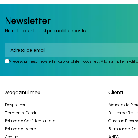
Newsletter
Nu rata ofertele si promotiile noastre
Vreau sa primesc newsletter cu promotiile magazinului. Afla mai multe in
Politi
Magazinul meu
Clienti
Despre noi
Metode de Plat
Termeni si Conditii
Politica de Retur
Politica de Confidentialitate
Garantia Produs
Politica de livrare
Formular de Ret
Contact
ANPC