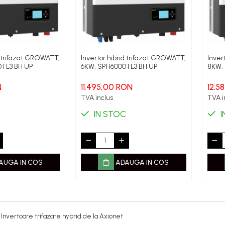
d trifazat GROWATT,
Invertor hibrid trifazat GROWATT,
Inver
0TL3 BH UP
6KW, SPH6000TL3 BH UP
8KW,
N
11.495,00 RON
12.5
TVA inclus
TVA i
IN STOC
I
AUGA IN COS
ADAUGA IN COS
nvertoare trifazate hybrid de la Axionet