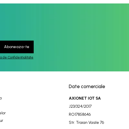
ca de Confidentialitate
Date comerciale
a
AXIONET IOT SA
J23/324/2017
elor
RO17858646
ur
Str. Traian Vasile 76