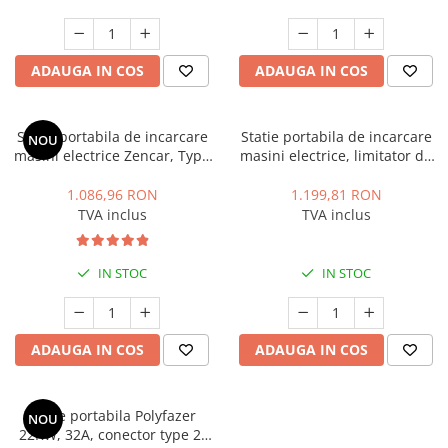
Invertoare monofazate on-grid
Invertoare monofazate hybrid
Invertoare trifazate on-grid
ADAUGA IN COS
ADAUGA IN COS
Invertoare trifazate hybrid
Accesorii
Statie portabila de incarcare
Statie portabila de incarcare
NOU
Stocare energie
masini electrice Zencar, Type
masini electrice, limitator de
2, 7.4 kW, 32A, monofazic,
putere, Type 1, 7.4kW, 32A,
Baterii portabile
limitare putere statie
monofazic, 5.6 metri.,
1.086,96 RON
1.199,81 RON
Structura
Polyfazer Z series
TVA inclus
TVA inclus
Acoperis inclinat
SOLUTII MONITORIZARE GPS
IN STOC
IN STOC
(AXIFLEET)
Dispozitive monitorizare
Energie portabila
ADAUGA IN COS
ADAUGA IN COS
Baterii&Acumulatori portabili
Panouri fotovoltaice portabile
Statie portabila Polyfazer
NOU
22KW, 32A, conector type 2,