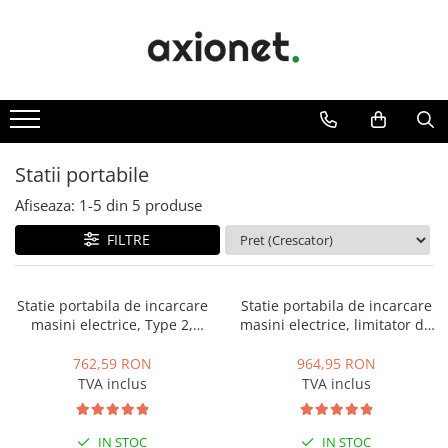
Toate Produsele
STATII DE INCARCARE (POLYFAZER)
Cabluri de incarcare
Statii portabile
Statii portabile
Statii fixe
Afiseaza:
1-
5
din
5
produse
Statie Fast Charge DC
FILTRE
Accesorii
Prepay Polyfazer
Statie portabila de incarcare
Statie portabila de incarcare
SISTEME FOTOVOLTAICE (XSOLAR)
masini electrice, Type 2,
masini electrice, limitator de
3.7kW, 16A, monofazic, Zencar
putere, Type 2, 7.4kW, 32A,
Panouri solare
monofazic, Polyfazer Z series
762,59 RON
964,95 RON
Bifaciale
TVA inclus
TVA inclus
Panouri solare portabile
Invertoare
IN STOC
IN STOC