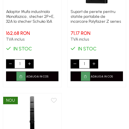
Adaptor Mufa industriala
Suport de perete pentru
Monofazica , stecher 2P+E,
statiile portabile de
32A la stecher Schuko 16A
incarcare Polyfazer Z series
162,68 RON
71,17 RON
TVA inclus
TVA inclus
IN STOC
IN STOC
ADAUGA IN COS
ADAUGA IN COS
NOU