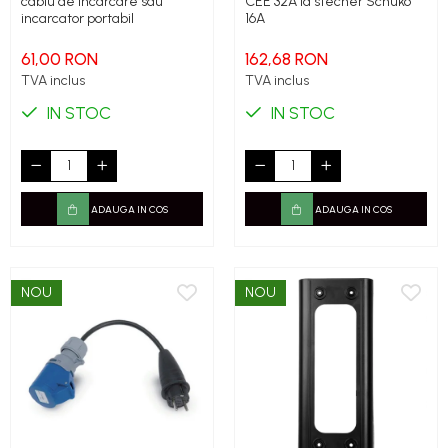
cablu de incarcare sau
CEE 32A la stecher Schuko
incarcator portabil
16A
61,00 RON
162,68 RON
TVA inclus
TVA inclus
IN STOC
IN STOC
ADAUGA IN COS
ADAUGA IN COS
NOU
NOU