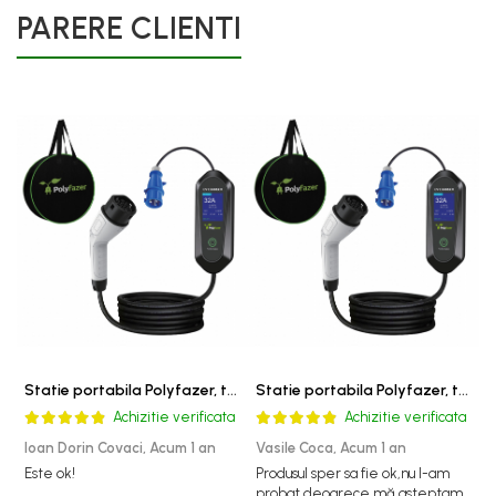
PARERE CLIENTI
Statie portabila Polyfazer, type 2, 7 KW, 32A - 1 faza, lungime cablu 5m, putere ajustabila, Geanta transport cadou
Statie portabila Polyfazer, type 2, 7 KW, 32A - 1 faza, lungime cablu 5m, putere ajustabila, Geanta transport cadou
Achizitie verificata
Achizitie verificata
Ioan Dorin Covaci,
Acum 1 an
Vasile Coca,
Acum 1 an
A
Este ok!
Produsul sper sa fie ok,nu l-am
E
probat deoarece mă asteptam
c