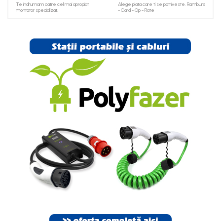
Te indrumam catre cel mai apropiat
Alege plata care ti se potriveste. Ramburs
montator specializat.
- Card - Op - Rate