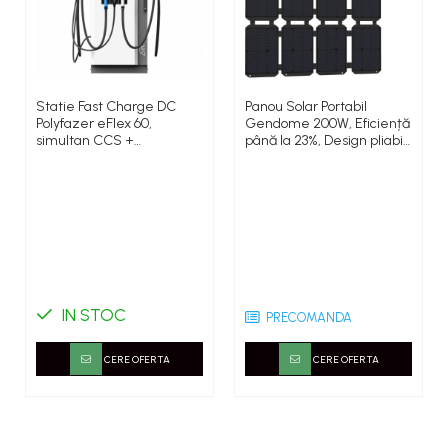
Statie Fast Charge DC
Panou Solar Portabil
Polyfazer eFlex 60,
Gendome 200W, Eficiență
simultan CCS +
până la 23%, Design pliabil
CHAdeMO,Type 2, AC, 60-
ultra-ușor, Rezistent la
150kW
apă IP68, Compatibil cu
stații de energie, Ideal
pentru camping, RV și
utilizare off-grid
IN STOC
PRECOMANDA
CERE OFERTA
CERE OFERTA