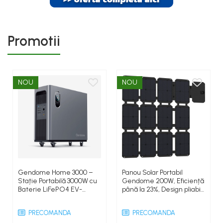
Promotii
NOU
NOU
Gendome Home 3000 –
Panou Solar Portabil
Stație Portabilă 3000W cu
Gendome 200W, Eficiență
Baterie LiFePO4 EV-
până la 23%, Design pliabil
Grade, Încărcare 0–80% în
ultra-ușor, Rezistent la
50 Min, UPS <12ms, Intrare
apă IP68, Compatibil cu
PRECOMANDA
PRECOMANDA
Solară 1500W, Wi-Fi &
stații de energie, Ideal