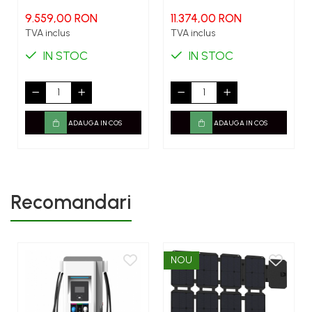
switch, PID), 15 kW, 22.5 kW
peak
9.559,00 RON
11.374,00 RON
TVA inclus
TVA inclus
IN STOC
IN STOC
ADAUGA IN COS
ADAUGA IN COS
Recomandari
NOU