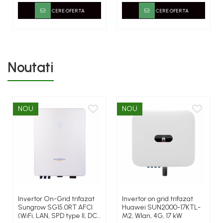
Bluetooth, Control prin
pentru camping, RV și
Aplicație, 17 Porturi, Surge
utilizare off-grid
CERE OFERTA
CERE OFERTA
6000W
Noutati
NOU
NOU
Invertor On-Grid trifazat
Invertor on grid trifazat
Sungrow SG15.0RT AFCI
Huawei SUN2000-17KTL-
(WiFi, LAN, SPD type II, DC
M2, Wlan, 4G, 17 kW