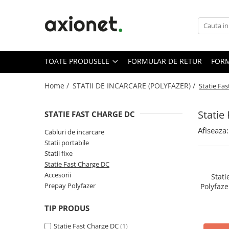
Toate Produsele
STATII DE INCARCARE (POLYFAZER)
TOATE PRODUSELE
FORMULAR DE RETUR
FORM
Cabluri de incarcare
Statii portabile
Home /
STATII DE INCARCARE (POLYFAZER) /
Statie Fa
Statii fixe
Statie
STATIE FAST CHARGE DC
Statie Fast Charge DC
Afiseaza:
Accesorii
Cabluri de incarcare
Statii portabile
Prepay Polyfazer
Statii fixe
SISTEME FOTOVOLTAICE (XSOLAR)
Statie Fast Charge DC
Accesorii
Panouri solare
Stati
Prepay Polyfazer
Polyfaze
Bifaciale
CCS + CH
Panouri solare portabile
TIP PRODUS
Invertoare
Statie Fast Charge DC
(1)