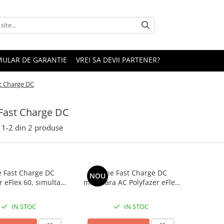
ULAR DE GARANTIE
VREI SA DEVII PARTENER?
st Charge DC
 Fast Charge DC
1-
2
din
2
produse
e Fast Charge DC
Statie Fast Charge DC
NOU
r eFlex 60, simultan
modulara AC Polyfazer eFlex
AdeMO,Type 2, AC,
150 60 to 1 5 0kW : CCS
60-150kW
CHAdeMO si AC
IN STOC
IN STOC