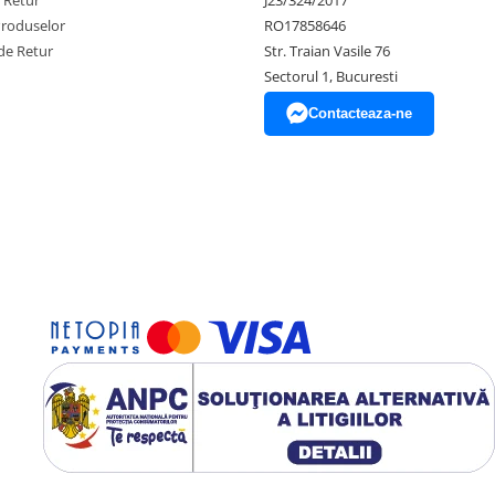
e Retur
J23/324/2017
Produselor
RO17858646
de Retur
Str. Traian Vasile 76
Sectorul 1, Bucuresti
Contacteaza-ne