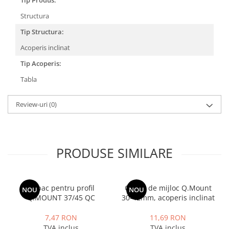
Tip Produs:
Structura
Tip Structura:
Acoperis inclinat
Tip Acoperis:
Tabla
Review-uri
(0)
PRODUSE SIMILARE
Capac pentru profil
Clema de mijloc Q.Mount
NOU
NOU
Q.MOUNT 37/45 QC
30-42mm, acoperis inclinat
7,47 RON
11,69 RON
TVA inclus
TVA inclus