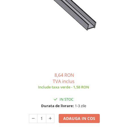
Invertoare monofazate on-grid
Invertoare monofazate hybrid
Invertoare trifazate on-grid
Invertoare trifazate hybrid
Accesorii
Stocare energie
Baterii portabile
Structura
Acoperis inclinat
SOLUTII MONITORIZARE GPS
8,64 RON
(AXIFLEET)
TVA inclus
Dispozitive monitorizare
Include taxa verde - 1,58 RON
Energie portabila
IN STOC
Baterii&Acumulatori portabili
Durata de livrare:
1-3 zile
Panouri fotovoltaice portabile
ADAUGA IN COS