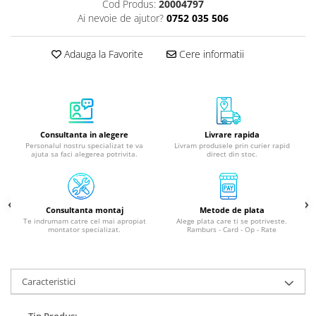
Cod Produs:
20004797
Ai nevoie de ajutor?
0752 035 506
Adauga la Favorite
Cere informatii
Consultanta in alegere
Livrare rapida
Personalul nostru specializat te va
Livram produsele prin curier rapid
ajuta sa faci alegerea potrivita.
direct din stoc.
Consultanta montaj
Metode de plata
Te indrumam catre cel mai apropiat
Alege plata care ti se potriveste.
montator specializat.
Ramburs - Card - Op - Rate
Caracteristici