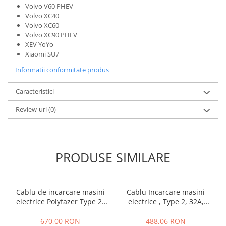
Volvo V60 PHEV
Volvo XC40
Volvo XC60
Volvo XC90 PHEV
XEV YoYo
Xiaomi SU7
Informatii conformitate produs
Caracteristici
Review-uri
(0)
PRODUSE SIMILARE
Cablu de incarcare masini
Cablu Incarcare masini
electrice Polyfazer Type 2-
electrice , Type 2, 32A,
Type 2, 22 kw, Trifazat,32A,
7.4kW, verde, Polyfazer Z
5m, negru
series
670,00 RON
488,06 RON