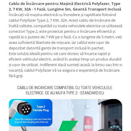
Cablu de Încărcare pentru Mașină Electrică Polyfazer, Type
2, 7 KW, 32A - 1 Fază, Lungime 5m, Geantă Transport Inclusă
Încărcați-vă mașina electrică cu încredere și rapiditate folosind
cablul Polyfazer Type 2, 7 KW, 32A. Acest cablu de încărcare de
înaltă calitate, compatibil cu toate vehiculele electrice ce utilizează
conectori Type 2, este proiectat pentru o încărcare eficientă și
rapidă la o putere de 7 KW pe o fază. Cu o lungime de 5 metri, veți
avea suficientă libertate de mișcare, iar cablul este ușor de
depozitat datorită genții de transport inclusă în pachet.
Este soluția ideală pentru cei care doresc să încarce rapid și
eficient vehiculul electric, având în același timp un produs durabil
și ușor de utilizat. Indiferent dacă sunteți acasă, la birou sau într-o
vacanță, cablul Polyfazer vă va asigura o experiență de încărcare
fără griji.