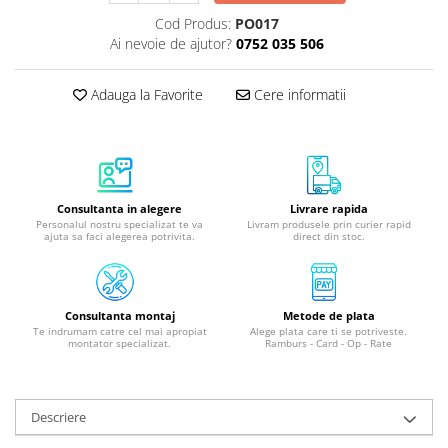
Cod Produs:
PO017
Ai nevoie de ajutor?
0752 035 506
Adauga la Favorite
Cere informatii
Consultanta in alegere
Livrare rapida
Personalul nostru specializat te va
Livram produsele prin curier rapid
ajuta sa faci alegerea potrivita.
direct din stoc.
Consultanta montaj
Metode de plata
Te indrumam catre cel mai apropiat
Alege plata care ti se potriveste.
montator specializat.
Ramburs - Card - Op - Rate
Descriere