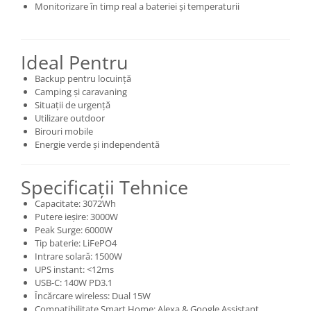
Monitorizare în timp real a bateriei și temperaturii
Ideal Pentru
Backup pentru locuință
Camping și caravaning
Situații de urgență
Utilizare outdoor
Birouri mobile
Energie verde și independentă
Specificații Tehnice
Capacitate: 3072Wh
Putere ieșire: 3000W
Peak Surge: 6000W
Tip baterie: LiFePO4
Intrare solară: 1500W
UPS instant: <12ms
USB-C: 140W PD3.1
Încărcare wireless: Dual 15W
Compatibilitate Smart Home: Alexa & Google Assistant