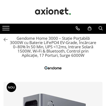
STATII DE INCARCARE (POLYFAZER)
SISTEME FOTOVOLTAICE (XSOLAR)
SOLUTII MONITORIZARE GPS (AXIFLEET)
Energie portabila
Cabluri de incarcare
Panouri solare
Dispozitive monitorizare
Baterii&Acumulatori portabili
Statii portabile
Bifaciale
Panouri fotovoltaice portabile
Panouri solare portabile
Statii fixe
Gendome Home 3000 – Stație Portabilă
3000W cu Baterie LiFePO4 EV-Grade, Încărcare
Invertoare
Statie Fast Charge DC
0–80% în 50 Min, UPS <12ms, Intrare Solară
Invertoare monofazate on-grid
1500W, Wi-Fi & Bluetooth, Control prin
Accesorii
Aplicație, 17 Porturi, Surge 6000W
Invertoare monofazate hybrid
Prepay Polyfazer
Invertoare trifazate on-grid
Invertoare trifazate hybrid
Accesorii
Stocare energie
NOU
Baterii portabile
Structura
Acoperis inclinat