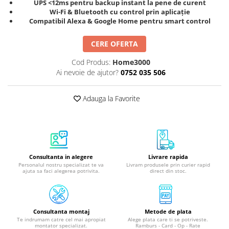
UPS <12ms pentru backup instant la pene de curent
Wi-Fi & Bluetooth cu control prin aplicație
Compatibil Alexa & Google Home pentru smart control
CERE OFERTA
Cod Produs:
Home3000
Ai nevoie de ajutor?
0752 035 506
Adauga la Favorite
Consultanta in alegere
Livrare rapida
Personalul nostru specializat te va
Livram produsele prin curier rapid
ajuta sa faci alegerea potrivita.
direct din stoc.
Consultanta montaj
Metode de plata
Te indrumam catre cel mai apropiat
Alege plata care ti se potriveste.
montator specializat.
Ramburs - Card - Op - Rate