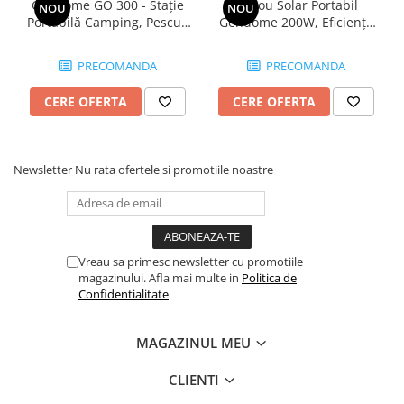
Gendome GO 300 - Stație
Panou Solar Portabil
NOU
NOU
Portabilă Camping, Pescuit
Gendome 200W, Eficiență
300W cu Baterie LiFePO4,
până la 23%, Design pliabil
Dual USB-C PD 140W,
ultra-ușor, Rezistent la apă
PRECOMANDA
PRECOMANDA
Încărcare Solară 200W, Wi-
IP68, Compatibil cu stații de
Fi & Bluetooth, 6 Porturi și
energie, Ideal pentru
CERE OFERTA
CERE OFERTA
Putere Surge 600W
camping, RV și utilizare off-
grid
Newsletter
Nu rata ofertele si promotiile noastre
Vreau sa primesc newsletter cu promotiile
magazinului. Afla mai multe in
Politica de
Confidentialitate
MAGAZINUL MEU
CLIENTI