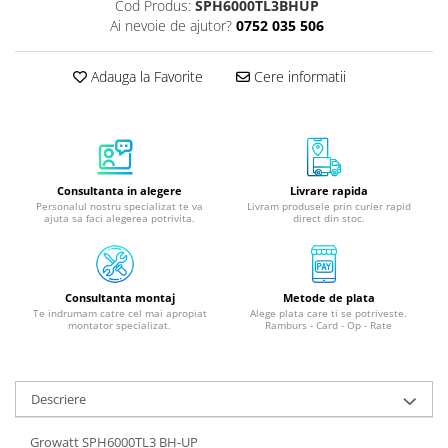
Cod Produs:
SPH6000TL3BHUP
Ai nevoie de ajutor?
0752 035 506
Adauga la Favorite
Cere informatii
Consultanta in alegere
Livrare rapida
Personalul nostru specializat te va
Livram produsele prin curier rapid
ajuta sa faci alegerea potrivita.
direct din stoc.
Consultanta montaj
Metode de plata
Te indrumam catre cel mai apropiat
Alege plata care ti se potriveste.
montator specializat.
Ramburs - Card - Op - Rate
Descriere
Growatt SPH6000TL3 BH-UP