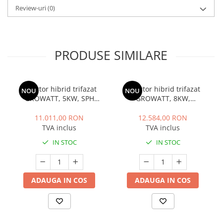
Review-uri
(0)
PRODUSE SIMILARE
Invertor hibrid trifazat
Invertor hibrid trifazat
NOU
NOU
GROWATT, 5KW, SPH
GROWATT, 8KW,
5000TL3 BH UP
SPH8000TL3 BH UP
11.011,00 RON
12.584,00 RON
TVA inclus
TVA inclus
IN STOC
IN STOC
ADAUGA IN COS
ADAUGA IN COS