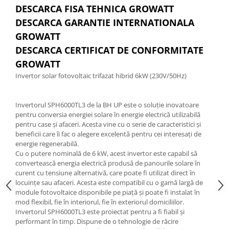
DESCARCA FISA TEHNICA GROWATT
DESCARCA GARANTIE INTERNATIONALA
GROWATT
DESCARCA CERTIFICAT DE CONFORMITATE
GROWATT
Invertor solar fotovoltaic trifazat hibrid 6kW (230V/50Hz)
Invertorul SPH6000TL3 de la BH UP este o soluție inovatoare
pentru conversia energiei solare în energie electrică utilizabilă
pentru case și afaceri. Acesta vine cu o serie de caracteristici și
beneficii care îi fac o alegere excelentă pentru cei interesați de
energie regenerabilă.
Cu o putere nominală de 6 kW, acest invertor este capabil să
convertească energia electrică produsă de panourile solare în
curent cu tensiune alternativă, care poate fi utilizat direct în
locuințe sau afaceri. Acesta este compatibil cu o gamă largă de
module fotovoltaice disponibile pe piață și poate fi instalat în
mod flexibil, fie în interiorul, fie în exteriorul domiciliilor.
Invertorul SPH6000TL3 este proiectat pentru a fi fiabil și
performant în timp. Dispune de o tehnologie de răcire