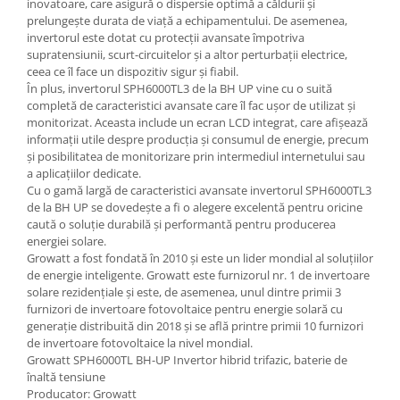
inovatoare, care asigură o dispersie optimă a căldurii și
prelungește durata de viață a echipamentului. De asemenea,
invertorul este dotat cu protecții avansate împotriva
supratensiunii, scurt-circuitelor și a altor perturbații electrice,
ceea ce îl face un dispozitiv sigur și fiabil.
În plus, invertorul SPH6000TL3 de la BH UP vine cu o suită
completă de caracteristici avansate care îl fac ușor de utilizat și
monitorizat. Aceasta include un ecran LCD integrat, care afișează
informații utile despre producția și consumul de energie, precum
și posibilitatea de monitorizare prin intermediul internetului sau
a aplicațiilor dedicate.
Cu o gamă largă de caracteristici avansate invertorul SPH6000TL3
de la BH UP se dovedește a fi o alegere excelentă pentru oricine
caută o soluție durabilă și performantă pentru producerea
energiei solare.
Growatt a fost fondată în 2010 și este un lider mondial al soluțiilor
de energie inteligente. Growatt este furnizorul nr. 1 de invertoare
solare rezidențiale și este, de asemenea, unul dintre primii 3
furnizori de invertoare fotovoltaice pentru energie solară cu
generație distribuită din 2018 și se află printre primii 10 furnizori
de invertoare fotovoltaice la nivel mondial.
Growatt SPH6000TL BH-UP Invertor hibrid trifazic, baterie de
înaltă tensiune
Producator: Growatt