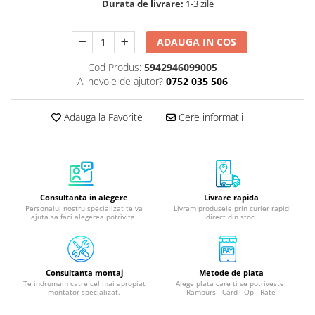
Durata de livrare:
1-3 zile
ADAUGA IN COS
Cod Produs:
5942946099005
Ai nevoie de ajutor?
0752 035 506
Adauga la Favorite
Cere informatii
Consultanta in alegere
Livrare rapida
Personalul nostru specializat te va
Livram produsele prin curier rapid
ajuta sa faci alegerea potrivita.
direct din stoc.
Consultanta montaj
Metode de plata
Te indrumam catre cel mai apropiat
Alege plata care ti se potriveste.
montator specializat.
Ramburs - Card - Op - Rate