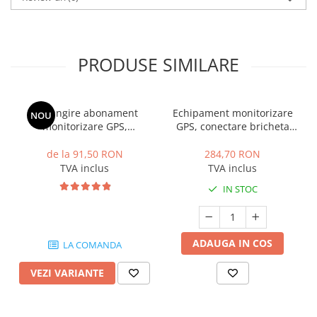
PRODUSE SIMILARE
Prelungire abonament
Echipament monitorizare
NOU
monitorizare GPS,
GPS, conectare bricheta
platforma premium, Axifleet
auto, Teltonika FMP100
de la 91,50 RON
284,70 RON
TVA inclus
TVA inclus
IN STOC
ADAUGA IN COS
LA COMANDA
VEZI VARIANTE