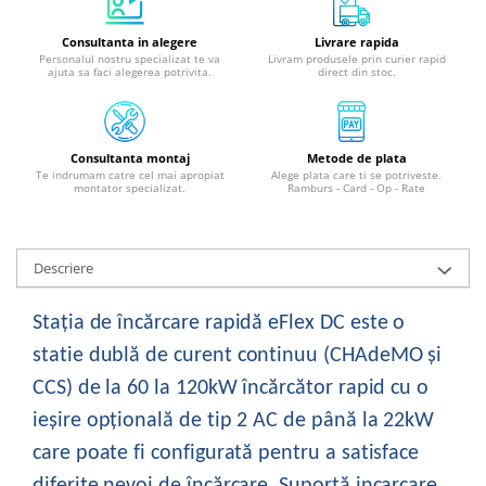
Consultanta in alegere
Livrare rapida
Personalul nostru specializat te va
Livram produsele prin curier rapid
ajuta sa faci alegerea potrivita.
direct din stoc.
Consultanta montaj
Metode de plata
Te indrumam catre cel mai apropiat
Alege plata care ti se potriveste.
montator specializat.
Ramburs - Card - Op - Rate
Descriere
Stația de încărcare
rapidă
eFlex DC este o
statie
dublă de curent
continuu (CHAdeMO și
CCS) de la 60 la 120kW încărcător rapid cu o
ieșire
opțională de tip 2 AC de până la 22kW
care poate fi configurată
pentru a satisface