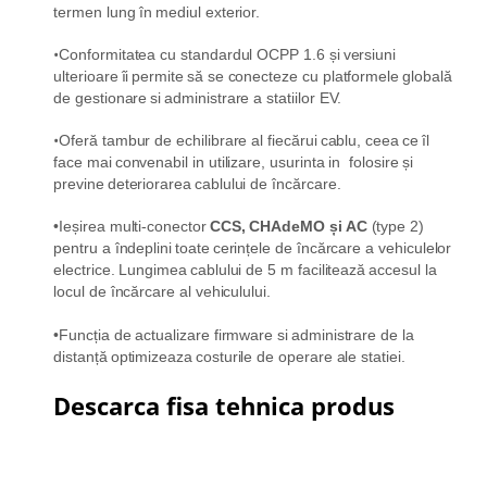
termen lung
în
mediul
exterior.
•
Conformitatea
cu
standardul
OCPP 1.6
și
versiuni
ulterioare
îi
permite
să
se
conecteze
cu
platformele
globală
de
gestionare
si
administrare
a
statiilor
EV.
•
Oferă
tambur de
echilibrare
al
fiecărui
cablu
,
ceea
ce
îl
face
mai
convenabil
in
utilizare
,
usurinta
in
folosire
și
previne
deteriorarea
cablului
de
încărcare
.
•
Ieșirea
multi-
conector
CCS, CHAdeMO
și
AC
(type 2)
pentru
a
îndeplini
toate
cerințele
de
încărcare
a
vehiculelor
electrice
.
Lungimea
cablului
de 5 m
facilitează
accesul
la
locul
de
încărcare
al
vehiculului.
•
Funcția
de
actualizare
firmware
si
administrare
de la
distanță
optimizeaza
costurile
de
operare
ale
statiei.
Descarca fisa tehnica produs