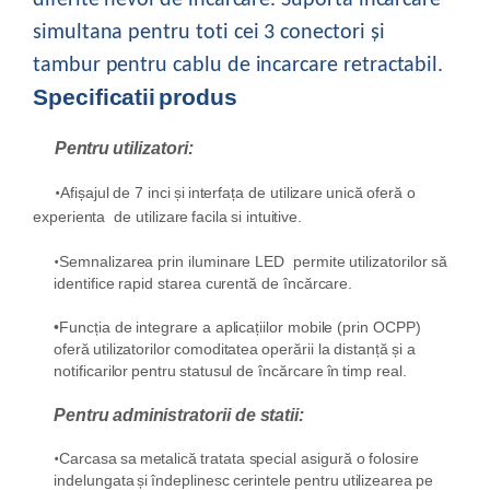
diferite
nevoi de încărcare. Suportă
incarcare
simultana
pentru
toti
cei 3 conectori
și
tambur pentru
cablu de incarcare
retractabil.
Specificatii
produs
Pentru
utilizatori:
•
Afișajul de 7
inci
și
interfața
de
utilizare
unică
oferă
o
experienta
de
utilizare
facila
si intuitive.
•
Semnalizarea
prin
iluminare
LED permit
e utilizatorilor să
identifice rapid starea curentă de încărcare.
•
Funcția
de
integrare
a
aplicațiilor
mobile (prin OCPP)
oferă
utilizatorilor
comoditatea
operării
la
distanță
și
a
notificarilor
pentru
statusul
de
încărcare
în
timp
real.
Pentru
administratorii
de
statii:
•
Carcasa
sa
metalică
tratata
special
asigură
o
folosire
indelungata
și
îndeplinesc
cerintele
pentru
utilizearea
pe