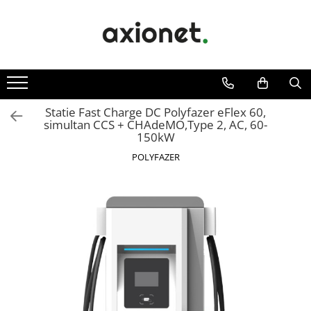
STATII DE INCARCARE (POLYFAZER)
SISTEME FOTOVOLTAICE (XSOLAR)
SOLUTII MONITORIZARE GPS (AXIFLEET)
Energie portabila
Cabluri de incarcare
Panouri solare
Dispozitive monitorizare
Baterii&Acumulatori portabili
Statii portabile
Bifaciale
Panouri fotovoltaice portabile
Panouri solare portabile
Statii fixe
Statie Fast Charge DC Polyfazer eFlex 60,
simultan CCS + CHAdeMO,Type 2, AC, 60-
Invertoare
Statie Fast Charge DC
150kW
Invertoare monofazate on-grid
Accesorii
POLYFAZER
Invertoare monofazate hybrid
Prepay Polyfazer
Invertoare trifazate on-grid
Invertoare trifazate hybrid
Accesorii
Stocare energie
Baterii portabile
Structura
Acoperis inclinat