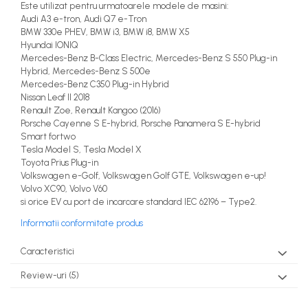
Este utilizat pentru urmatoarele modele de masini:
Audi A3 e-tron, Audi Q7 e-Tron
BMW 330e PHEV, BMW i3, BMW i8, BMW X5
Hyundai IONIQ
Mercedes-Benz B-Class Electric, Mercedes-Benz S 550 Plug-in
Hybrid, Mercedes-Benz S 500e
Mercedes-Benz C350 Plug-in Hybrid
Nissan Leaf II 2018
Renault Zoe, Renault Kangoo (2016)
Porsche Cayenne S E-hybrid, Porsche Panamera S E-hybrid
Smart fortwo
Tesla Model S, Tesla Model X
Toyota Prius Plug-in
Volkswagen e-Golf, Volkswagen Golf GTE, Volkswagen e-up!
Volvo XC90, Volvo V60
si orice EV cu port de incarcare standard IEC 62196 – Type2.
Informatii conformitate produs
Caracteristici
Review-uri
(5)