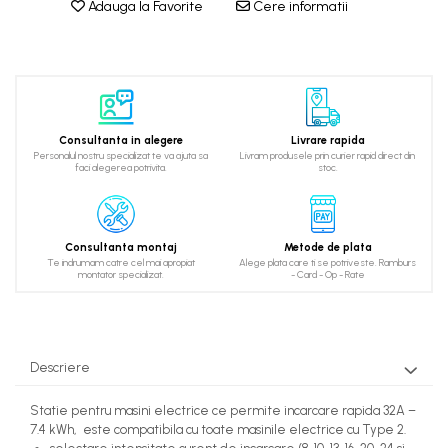
Adauga la Favorite
Cere informatii
Consultanta in alegere
Livrare rapida
Personalul nostru specializat te va ajuta sa
Livram produsele prin curier rapid direct din
faci alegerea potrivita.
stoc.
Consultanta montaj
Metode de plata
Te indrumam catre cel mai apropiat
Alege plata care ti se potriveste. Ramburs
montator specializat.
- Card - Op - Rate
Descriere
Statie pentru masini electrice ce permite incarcare rapida 32A –
7.4 kWh, este compatibila cu toate masinile electrice cu Type 2.