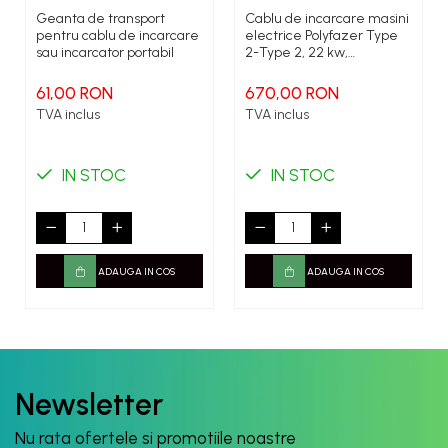
Geanta de transport
Cablu de incarcare masini
pentru cablu de incarcare
electrice Polyfazer Type
sau incarcator portabil
2-Type 2, 22 kw,
Trifazat,32A, 5m, negru
61,00 RON
670,00 RON
TVA inclus
TVA inclus
IN STOC
IN STOC
ADAUGA IN COS
ADAUGA IN COS
Newsletter
Nu rata ofertele si promotiile noastre