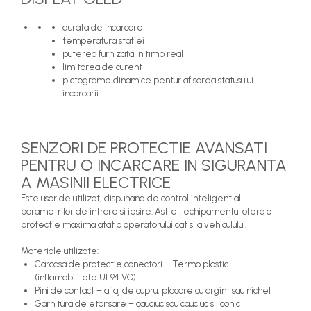
durata de incarcare
temperatura statiei
puterea furnizata in timp real
limitarea de curent
pictograme dinamice pentur afisarea statusului
incarcarii
SENZORI DE PROTECTIE AVANSATI
PENTRU O INCARCARE IN SIGURANTA
A MASINII ELECTRICE
Este usor de utilizat, dispunand de control inteligent al
parametrilor de intrare si iesire. Astfel, echipamentul ofera o
protectie maxima atat a operatorului cat si a vehiculului.
Materiale utilizate:
Carcasa de protectie conectori – Termo plastic
(inflamabilitate UL94 VO)
Pini de contact – aliaj de cupru, placare cu argint sau nichel
Garnitura de etansare – cauciuc sau cauciuc siliconic