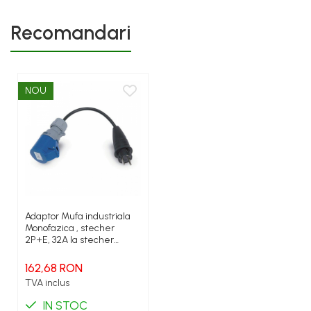
Recomandari
NOU
Adaptor Mufa industriala
Monofazica , stecher
2P+E, 32A la stecher
Schuko 16A
162,68 RON
TVA inclus
IN STOC