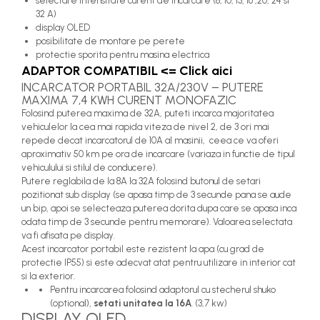
selectare intensitate curent de incarcare (8, 10, 13, 16 ,20, 24 si
32 A)
display OLED
posibilitate de montare pe perete
protectie sporita pentru masina electrica
ADAPTOR COMPATIBIL <= Click aici
INCARCATOR PORTABIL 32A/230V – PUTERE
MAXIMA 7,4 KWH CURENT MONOFAZIC
Folosind puterea maxima de 32A, puteti incarca majoritatea
vehiculelor la cea mai rapida viteza de nivel 2, de 3 ori mai
repede decat incarcatorul de 10A al masinii, ceea ce va oferi
aproximativ 50 km pe ora de incarcare (variaza in functie de tipul
vehiculului si stilul de conducere).
Putere reglabila de la 8A la 32A folosind butonul de setari
pozitionat sub display (se apasa timp de 3 secunde pana se aude
un bip, apoi se selecteaza puterea dorita dupa care se apasa inca
odata timp de 3 secunde pentru memorare). Valoarea selectata
va fi afisata pe display.
Acest incarcator portabil este rezistent la apa (cu grad de
protectie IP55) si este adecvat atat pentru utilizare in interior cat
si la exterior.
Pentru incarcarea folosind adaptorul cu stecherul shuko
(optional),
setati unitatea la 16A
. (3,7 kw)
DISPLAY OLED