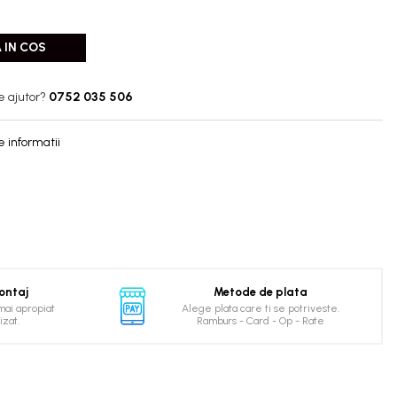
 IN COS
e ajutor?
0752 035 506
 informatii
ontaj
Metode de plata
mai apropiat
Alege plata care ti se potriveste.
izat.
Ramburs - Card - Op - Rate