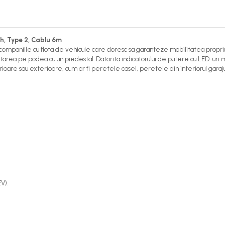
Wh, Type 2, Cablu 6m
mpaniile cu flota de vehicule care doresc sa garanteze mobilitatea propriului
ea pe podea cu un piedestal. Datorita indicatorului de putere cu LED-uri mu
oare sau exterioare, cum ar fi peretele casei, peretele din interiorul garajul
V).