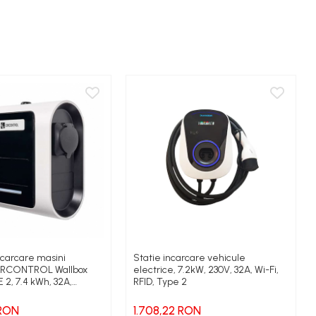
ncarcare masini
Statie incarcare vehicule
CIRCONTROL Wallbox
electrice, 7.2kW, 230V, 32A, Wi-Fi,
 2, 7.4 kWh, 32A,
RFID, Type 2
 Aplicatie Smartphone
 RON
1.708,22 RON