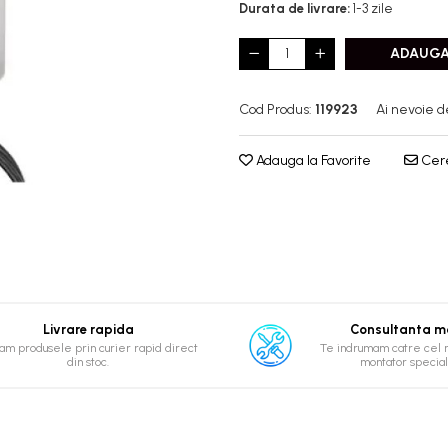
Durata de livrare:
1-3 zile
ADAUGA
Cod Produs:
119923
Ai nevoie d
Adauga la Favorite
Cere
Livrare rapida
Consultanta m
am produsele prin curier rapid direct
Te indrumam catre cel 
din stoc.
montator special