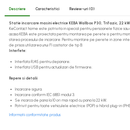
Descriere
Caracteristici
Review-uri
(0)
Statie incarcare masini electrice KEBA Wallbox P30, Trifazic, 22 k
KeContact home este potrivita in special pentru persoanele fizice sau co
acasa KEBA este proiectata pentru montarea pe perete si pentru montar
starea procesului de incarcare. Pentru montare pe perete in zone interi
de prisos utilizarea unui FI costisitor de tip B.
Interfete:
Interfata RJ45 pentru depanare;
Interfata USB pentru actualizari de firmware;
Repere si detalii
Incarcare sigura;
Incarcare conform IEC 61851 modul 3;
Se incarca de pana la 10 ori mai rapid cu pana la 22 kW;
Potrivit pentru toate vehiculele electrice (POP) si hibrid plug-in (PHE
Informatii conformitate produs