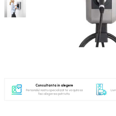
Invertoare monofazate on-grid
Invertoare monofazate hybrid
Invertoare trifazate on-grid
Invertoare trifazate hybrid
Accesorii
Stocare energie
Baterii portabile
Structura
Acoperis inclinat
SOLUTII MONITORIZARE GPS
(AXIFLEET)
Dispozitive monitorizare
Consultanta in alegere
Personalul nostru specializat te va ajuta sa
Livr
Energie portabila
faci alegerea potrivita.
Baterii&Acumulatori portabili
Panouri fotovoltaice portabile