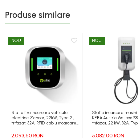
Produse similare
NOU
NOU
Statie fixa incarcare vehicule
Statie incarcare masini
electrice Zencar, 22kW, Type 2 ,
KEBA Austria Wallbox P
trifazat, 32A, RFID, cablu incarcare
trifazat, 22 kW, 32A, Typ
inclus
6m, alb
2.093,60 RON
5.082,00 RON