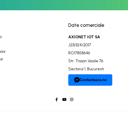
Date comerciale
a
AXIONET IOT SA
J23/324/2017
elor
RO17858646
ur
Str. Traian Vasile 76
Sectorul 1, Bucuresti
Contacteaza-ne