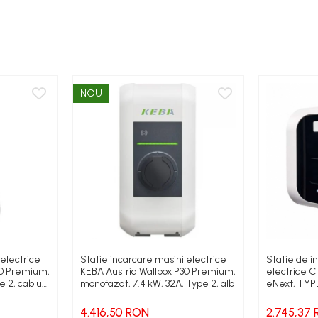
NOU
 electrice
Statie incarcare masini electrice
Statie de i
30 Premium,
KEBA Austria Wallbox P30 Premium,
electrice 
e 2, cablu
monofazat, 7.4 kW, 32A, Type 2, alb
eNext, TYPE
Monofazic,
de control
4.416,50 RON
2.745,37