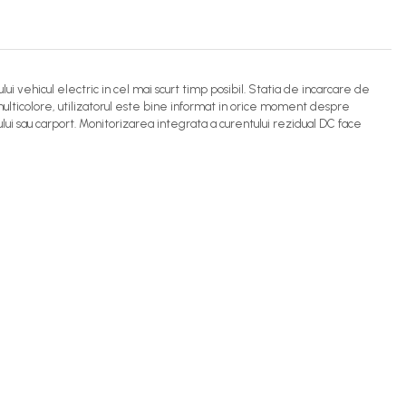
 vehicul electric in cel mai scurt timp posibil. Statia de incarcare de
lticolore, utilizatorul este bine informat in orice moment despre
ui sau carport. Monitorizarea integrata a curentului rezidual DC face