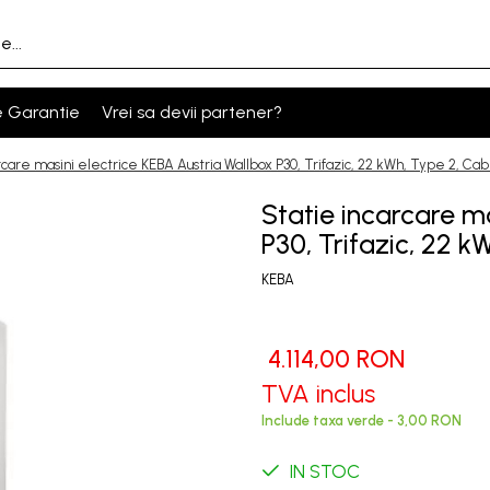
e Garantie
Vrei sa devii partener?
rcare masini electrice KEBA Austria Wallbox P30, Trifazic, 22 kWh, Type 2, Ca
Statie incarcare m
P30, Trifazic, 22 
KEBA
4.114,00 RON
TVA inclus
Include taxa verde - 3,00 RON
IN STOC