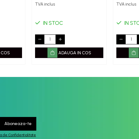
TVA inclus
TVA inclus
IN STOC
IN ST
 COS
ADAUGA IN COS
ca de Confidentialitate