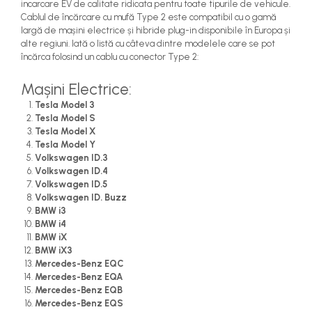
incarcare EV de calitate ridicata pentru toate tipurile de vehicule.
Cablul de încărcare cu mufă Type 2 este compatibil cu o gamă
largă de mașini electrice și hibride plug-in disponibile în Europa și
alte regiuni. Iată o listă cu câteva dintre modelele care se pot
încărca folosind un cablu cu conector Type 2:
Mașini Electrice:
Tesla Model 3
Tesla Model S
Tesla Model X
Tesla Model Y
Volkswagen ID.3
Volkswagen ID.4
Volkswagen ID.5
Volkswagen ID. Buzz
BMW i3
BMW i4
BMW iX
BMW iX3
Mercedes-Benz EQC
Mercedes-Benz EQA
Mercedes-Benz EQB
Mercedes-Benz EQS