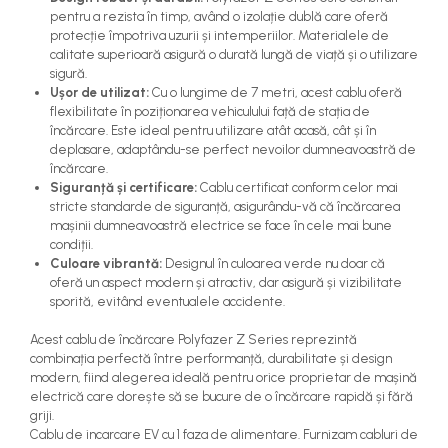
pentru a rezista în timp, având o izolație dublă care oferă
protecție împotriva uzurii și intemperiilor. Materialele de
calitate superioară asigură o durată lungă de viață și o utilizare
sigură.
Ușor de utilizat:
Cu o lungime de 7 metri, acest cablu oferă
flexibilitate în poziționarea vehiculului față de stația de
încărcare. Este ideal pentru utilizare atât acasă, cât și în
deplasare, adaptându-se perfect nevoilor dumneavoastră de
încărcare.
Siguranță și certificare:
Cablu certificat conform celor mai
stricte standarde de siguranță, asigurându-vă că încărcarea
mașinii dumneavoastră electrice se face în cele mai bune
condiții.
Culoare vibrantă:
Designul în culoarea verde nu doar că
oferă un aspect modern și atractiv, dar asigură și vizibilitate
sporită, evitând eventualele accidente.
Acest cablu de încărcare Polyfazer Z Series reprezintă
combinația perfectă între performanță, durabilitate și design
modern, fiind alegerea ideală pentru orice proprietar de mașină
electrică care dorește să se bucure de o încărcare rapidă și fără
griji.
Cablu de incarcare EV cu 1 faza de alimentare. Furnizam cabluri de