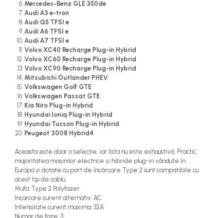
Mercedes-Benz GLE 350de
Audi A3 e-tron
Audi Q5 TFSI e
Audi A6 TFSI e
Audi A7 TFSI e
Volvo XC40 Recharge Plug-in Hybrid
Volvo XC60 Recharge Plug-in Hybrid
Volvo XC90 Recharge Plug-in Hybrid
Mitsubishi Outlander PHEV
Volkswagen Golf GTE
Volkswagen Passat GTE
Kia Niro Plug-in Hybrid
Hyundai Ioniq Plug-in Hybrid
Hyundai Tucson Plug-in Hybrid
Peugeot 3008 Hybrid4
Aceasta este doar o selecție, iar lista nu este exhaustivă. Practic,
majoritatea mașinilor electrice și hibride plug-in vândute în
Europa și dotate cu port de încărcare Type 2 sunt compatibile cu
acest tip de cablu.
Mufa: Type 2 Polyfazer
Incarcare curent alternativ: AC
Intensitate curent maxima: 32A
Numar de faze: 3