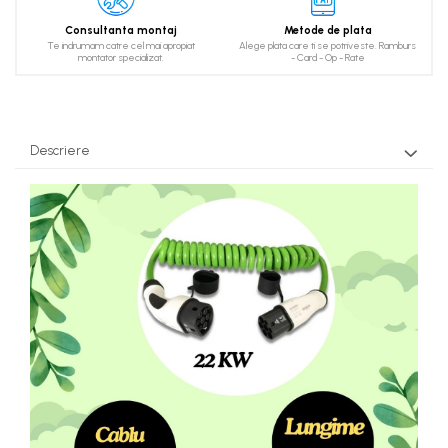
Consultanta montaj
Metode de plata
Te indrumam catre cel mai apropiat
Alege plata care ti se potriveste. Ramburs
montator specializat.
- Card - Op - Rate
Descriere