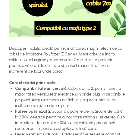
Descoperiți soluția ideală pentru încărcarea mașinii electrice cu
cablul de încărcare Polyfazer Z Series. Acest cablu de înaltă
calitate, cu o lungime generoasă de 7 metri, este proiectat
pentru a vă oferi flexibilitate și confort maxim în utilizare,
indiferent de locul unde parcați.
Caracteristici principale:
Compatibilitate universală:
Cablu de tip 2, potrivit pentru
majoritatea vehiculelor electrice și hibride plug-in disponibile
pe piață. Asigură o conexiune fiabilă și sigură cu stațiile de
încărcare de uz casnic sau public.
Putere optimizată:
Suportă o putere de încărcare de până
la 22kW, ceea ce permite o încărcare rapidă și eficientă. Cu o
intensitate de curent de 32A, acest cablu vă garantează
reducerea timpului de așteptare la încărcare.
Design robust și durabil:
Polyfazer Z Series este construit