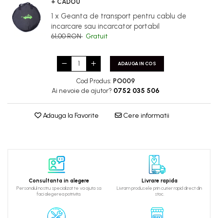
+ CADOU
1 x Geanta de transport pentru cablu de
incarcare sau incarcator portabil
61,00 RON
Gratuit
ADAUGA IN COS
Cod Produs:
PO009
Ai nevoie de ajutor?
0752 035 506
Adauga la Favorite
Cere informatii
Consultanta in alegere
Livrare rapida
Personalul nostru specializat te va ajuta sa
Livram produsele prin curier rapid direct din
faci alegerea potrivita.
stoc.