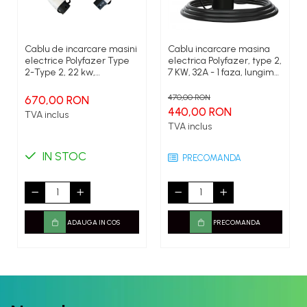
Cablu de incarcare masini
Cablu incarcare masina
electrice Polyfazer Type
electrica Polyfazer, type 2,
2-Type 2, 22 kw,
7 KW, 32A - 1 faza, lungime
Trifazat,32A, 5m, negru
cablu 5m, Geanta
transport cadou
470,00 RON
670,00 RON
440,00 RON
TVA inclus
TVA inclus
IN STOC
PRECOMANDA
ADAUGA IN COS
PRECOMANDA