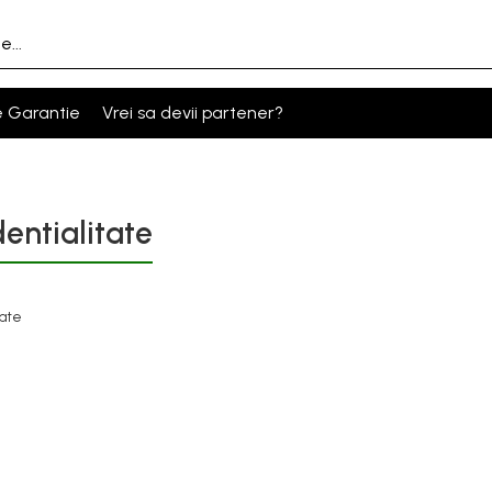
e Garantie
Vrei sa devii partener?
entialitate
tate