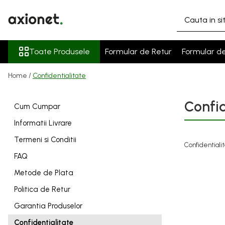
Toate Produsele
Toate Produsele
Formular de Retur
Formular d
STATII DE INCARCARE (POLYFAZER)
Cabluri de incarcare
Home /
Confidentialitate
Statii portabile
Statii fixe
Confid
Cum Cumpar
Statie Fast Charge DC
Informatii Livrare
Accesorii
Termeni si Conditii
Confidentiali
Prepay Polyfazer
FAQ
SISTEME FOTOVOLTAICE (XSOLAR)
Metode de Plata
Panouri solare
Politica de Retur
Bifaciale
Garantia Produselor
Panouri solare portabile
Invertoare
Confidentialitate