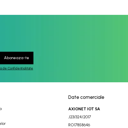
ca de Confidentialitate
Date comerciale
a
AXIONET IOT SA
J23/324/2017
elor
RO17858646