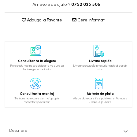
Ai nevoie de ajutor?
0752 035 506
Adauga la Favorite
Cere informatii
Consultanta in alegere
Livrare rapida
Personalul nostru specializat te va ajuta sa
Livram produsele prin curier rapid direct din
faci alegerea potrivita.
stoc.
Consultanta montaj
Metode de plata
Te indrumam catre cel mai apropiat
Alege plata care ti se potriveste. Ramburs
montator specializat.
- Card - Op - Rate
Descriere