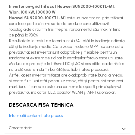
Invertor on-grid trifazat Huawei SUN2000-100KTL-M1,
Wlan, 100 kW, 100000 W
Huawei SUN2000-100KTL-M1
este un invertor on-grid trifazat
care face parte dintr-o serie de produse care utilizează
topologia de circuit în trei trepte, randamentul său maxim fiind
de până la 98,8%.
Rezultatele la testul de fotoni sunt A+/A+ atât la iradianța ridicată,
cât și la iradianța medie. Cele zece trackere MPPT cu care este
prevăzut acest invertor sunt adaptabile și flexibile pentru un
randament extrem de ridicat la instalațiilor fotovoltaice utilizate.
Modulul de protecție la trăsnet DC și AC și posibilitatea de răcire
naturală a sistemului îmbunătățesc fiabilitatea produsului.
Astfel, acest invertor trifazat are o adaptabilitate bună la mediu
și poate fi utilizat atât pentru uz casnic, cât și pentru sisteme mai
mari, iar utilizarea sa este una extrem de ușoară prin display-ul
prevăzut cu indicatori LED, adaptor WLAN și APP FusionSolar.
DESCARCA FISA TEHNICA
Informatii conformitate produs
Caracteristici