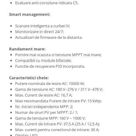
Evaluare anti-coroziune ridicata C5.
Smart management:
Scanare inteligenta a curbei IV;
Monitorizare in direct 24/7;
Actualizari de firmware de la distanta.
Randament mare:
Pornire mai scazuta si tensiune MPPT mai mare;
Compatibil cu module bifaciale;
Functie de recuperare PID incorporata.
Caracteristici cheie:
Putere nominala de iesire AC: 10000 W;
Gama de tensiune AC: 180 V–276 V / 311 V–478 V;
Max. Curent de iesire AC: 16,7 A;
Max recomandata Putere de intrare PV: 15 kWp;
Nr. intrari independente MPP: 2;
Numar de siruri PV per MPPT: 2 / 1;
Gama de tensiune MPP: 160 V – 1000 V;
Max. Curent de intrare PV: 37,5 A (25 A / 12,5 A);
Max. curent pentru conectorul de intrare: 30 A;
Display: LED;