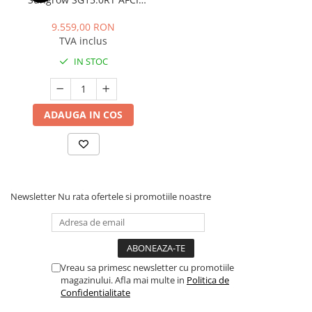
(WiFi, LAN, SPD type II, DC
switch, PID), 15 kW, 22.5 kW
9.559,00 RON
peak
TVA inclus
IN STOC
ADAUGA IN COS
Newsletter
Nu rata ofertele si promotiile noastre
Vreau sa primesc newsletter cu promotiile
magazinului. Afla mai multe in
Politica de
Confidentialitate