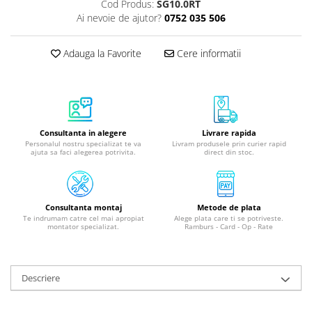
Cod Produs:
SG10.0RT
Ai nevoie de ajutor?
0752 035 506
Adauga la Favorite
Cere informatii
Consultanta in alegere
Livrare rapida
Personalul nostru specializat te va
Livram produsele prin curier rapid
ajuta sa faci alegerea potrivita.
direct din stoc.
Consultanta montaj
Metode de plata
Te indrumam catre cel mai apropiat
Alege plata care ti se potriveste.
montator specializat.
Ramburs - Card - Op - Rate
Descriere