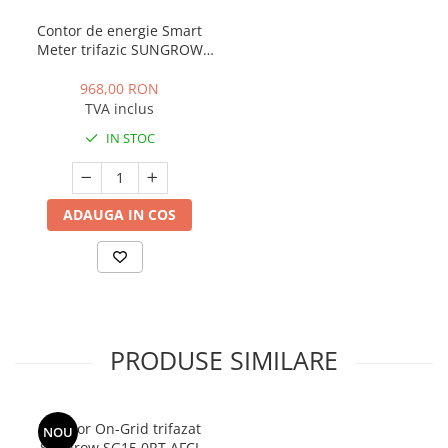
Contor de energie Smart
Meter trifazic SUNGROW
DTSD1352, IP65
968,00 RON
TVA inclus
IN STOC
ADAUGA IN COS
PRODUSE SIMILARE
Invertor On-Grid trifazat
NOU
Sungrow SG15.0RT AFCI