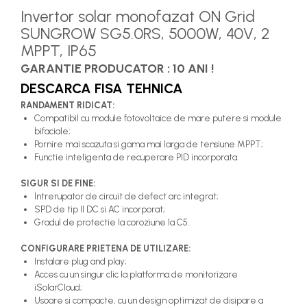
Invertor solar monofazat ON Grid
SUNGROW SG5.0RS, 5000W, 40V, 2
MPPT, IP65
GARANTIE PRODUCATOR : 10 ANI !
DESCARCA FISA TEHNICA
RANDAMENT RIDICAT:
Compatibil cu module fotovoltaice de mare putere si module
bifaciale;
Pornire mai scazuta si gama mai larga de tensiune MPPT;
Functie inteligenta de recuperare PID incorporata.
SIGUR SI DE FINE:
Intrerupator de circuit de defect arc integrat;
SPD de tip II DC si AC incorporat;
Gradul de protectie la coroziune la C5.
CONFIGURARE PRIETENA DE UTILIZARE:
Instalare plug and play;
Acces cu un singur clic la platforma de monitorizare
iSolarCloud;
Usoare si compacte, cu un design optimizat de disipare a