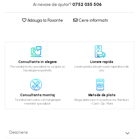
Ai nevoie de ajutor?
0752 035 506
Adauga la Favorite
Cere informatii
Consultanta in alegere
Livrare rapida
Personalul nostru specializat te va ajuta sa
Livram produsele prin curier rapid direct din
faci alegerea potrivita.
stoc.
Consultanta montaj
Metode de plata
Te indrumam catre cel mai apropiat
Alege plata care ti se potriveste. Ramburs
montator specializat.
- Card - Op - Rate
Descriere