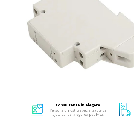
Invertoare monofazate on-grid
Invertoare monofazate hybrid
Invertoare trifazate on-grid
Invertoare trifazate hybrid
Accesorii
Stocare energie
Baterii portabile
Structura
Acoperis inclinat
SOLUTII MONITORIZARE GPS
(AXIFLEET)
Dispozitive monitorizare
Energie portabila
Consultanta in alegere
Baterii&Acumulatori portabili
Personalul nostru specializat te va
ajuta sa faci alegerea potrivita.
Panouri fotovoltaice portabile