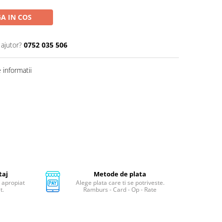
A IN COS
 ajutor?
0752 035 506
informatii
taj
Metode de plata
 apropiat
Alege plata care ti se potriveste.
t.
Ramburs - Card - Op - Rate