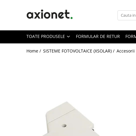
Toate Produsele
STATII DE INCARCARE (POLYFAZER)
TOATE PRODUSELE
FORMULAR DE RETUR
FORM
Cabluri de incarcare
Statii portabile
Home /
SISTEME FOTOVOLTAICE (XSOLAR) /
Accesorii
Statii fixe
Statie Fast Charge DC
Accesorii
Prepay Polyfazer
SISTEME FOTOVOLTAICE (XSOLAR)
Panouri solare
Bifaciale
Panouri solare portabile
Invertoare