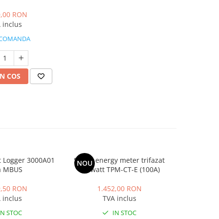
PT, IP65
0,00 RON
 inclus
 COMANDA
N COS
 Logger 3000A01
Smart energy meter trifazat
Cablu pan
NOU
NOU
a MBUS
Growatt TPM-CT-E (100A)
1500V Top 
9,50 RON
1.452,00 RON
 inclus
TVA inclus
IN STOC
IN STOC