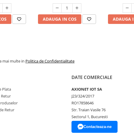
COS
ADAUGA IN COS
ADAUGA I
la mai multe in
Politica de Confidentialitate
DATE COMERCIALE
 Plata
AXIONET IOT SA
e Retur
J23/324/2017
Produselor
RO17858646
de Retur
Str. Traian Vasile 76
Sectorul 1, Bucuresti
Contacteaza-ne