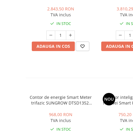
3000W, 2 MPPT, IP65
5000W, 40V, 2
2.843,50 RON
3.810,2
TVA inclus
TVA in
IN STOC
IN 
ADAUGA IN COS
ADAUGA IN 
Contor de energie Smart Meter
Contor intelig
NOU
trifazic SUNGROW DTSD1352,
Huawei Smart 
IP65
DTSU666-
968,00 RON
750,20
TVA inclus
TVA in
IN STOC
IN 