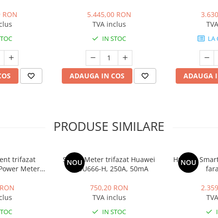
 MPPT, IP65
MPPT, IP65
2 MP
9 RON
5.445,00 RON
3.63
clus
TVA inclus
TVA
STOC
IN STOC
LA
COS
ADAUGA IN COS
ADAUGA I
PRODUSE SIMILARE
ent trifazat
Smart Meter trifazat Huawei
Huawei Smart
NOU
NOU
Power Meter
DTSU666-H, 250A, 50mA
far
H, 100A
 RON
750,20 RON
2.35
clus
TVA inclus
TVA
STOC
IN STOC