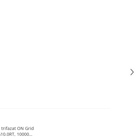
r trifazat ON Grid
0.0RT, 10000W,