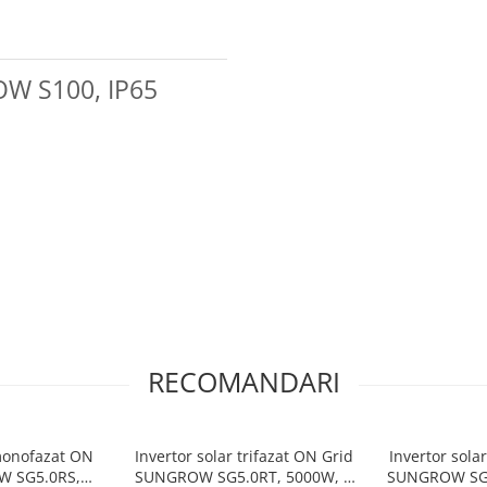
W S100, IP65
RECOMANDARI
 monofazat ON
Invertor solar trifazat ON Grid
Invertor sola
W SG5.0RS,
SUNGROW SG5.0RT, 5000W, 2
SUNGROW SG1