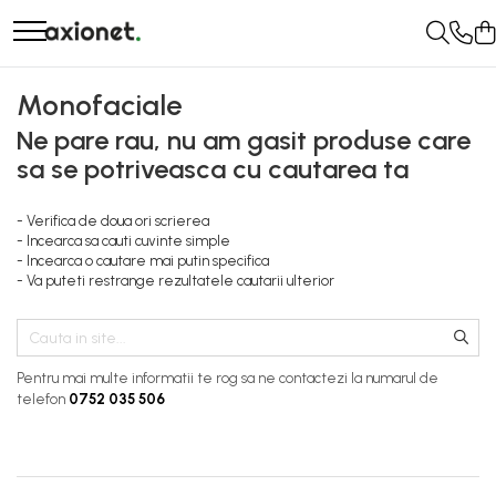
STATII DE INCARCARE (POLYFAZER)
SISTEME FOTOVOLTAICE (XSOLAR)
SOLUTII MONITORIZARE GPS (AXIFLEET)
Energie portabila
Monofaciale
Cabluri de incarcare
Panouri solare
Dispozitive monitorizare
Baterii&Acumulatori portabili
Ne pare rau, nu am gasit produse care
Statii portabile
Bifaciale
Panouri fotovoltaice portabile
sa se potriveasca cu cautarea ta
Panouri solare portabile
Statii fixe
Invertoare
Statie Fast Charge DC
- Verifica de doua ori scrierea
Invertoare monofazate on-grid
- Incearca sa cauti cuvinte simple
Accesorii
- Incearca o cautare mai putin specifica
Invertoare monofazate hybrid
- Va puteti restrange rezultatele cautarii ulterior
Prepay Polyfazer
Invertoare trifazate on-grid
Invertoare trifazate hybrid
Accesorii
Pentru mai multe informatii te rog sa ne contactezi la numarul de
Stocare energie
telefon
0752 035 506
Baterii portabile
Structura
Acoperis inclinat